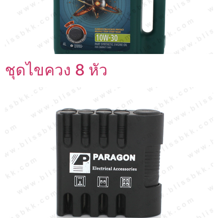
ชุดไขควง 8 หัว