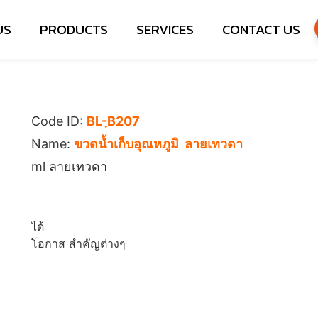
US
PRODUCTS
SERVICES
CONTACT US
Code ID:
BL-ฺ
Name:
ขวดน้ำเก็บอุณหภูมิ ล
ml ลายเทว
– สามารถสกรีนโลโ
ได้ – เหมาะสำหรับเป็นสิ
โอกาส สำคัญต่างๆ