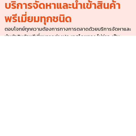
บริการจัดหาและนำเข้าสินค้า
พรีเมี่ยมทุกชนิด
ตอบโจทย์ทุกความต้องการทางการตลาดด้วยบริการจัดหาและ
นำเข้าสินค้าพรีเมี่ยมจากต่างประเทศโดยตรง ไม่ว่าจะเป็น
กลุ่มเครื่องเขียนและสำนักงาน: สมุดโน้ตปกหนัง, ปากกา
ดีไซน์หรู, กล่องใส่นามบัตร
กลุ่มไลฟ์สไตล์และรักษ์โลก: กระเป๋าผ้าดิบ/ผ้าสปัน, กระบอก
น้ำเก็บอุณหภูมิ, แก้วเซรามิก, กล่องอาหารพกพา
กลุ่มสินค้าไอทีสมัยใหม่: พาวเวอร์แบงก์ (Power Bank),
ลำโพงบลูทูธ, เมาส์และคีย์บอร์ด
สอบถามข้อมูล