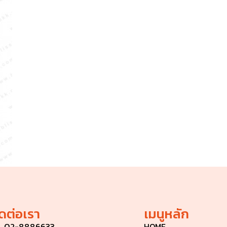
ิดต่อเรา
เมนูหลัก
02-8886633
HOME