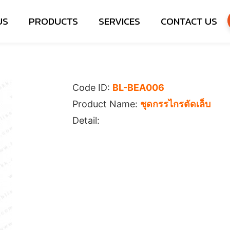
US
PRODUCTS
SERVICES
CONTACT US
Code ID:
BL-BEA006
Product Name:
ชุดกรรไกรตัดเล็บ
Detail: