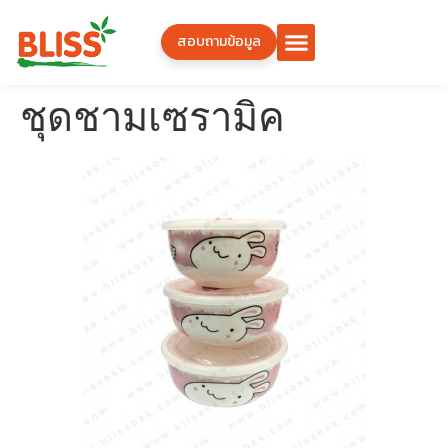
สอบถามข้อมูล
ชุดชามเซรามิค