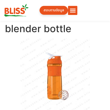
สอบถามข้อมูล
blender bottle